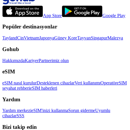
App Store
Google Play
Popüler destinasyonlar
Tayland
Çin
Vietnam
Japonya
Güney Kore
Tayvan
Singapur
Malezya
Gohub
Hakkımızda
Kariyer
Partnerimiz olun
eSIM
eSIM nasıl kurulur
Desteklenen cihazlar
Veri kullanımı
Operatör
eSIM
seyahat rehberi
eSIM haberleri
Yardım
Yardım merkezi
eSIM'inizi kullanma
Sorun giderme
Uyumlu
cihazlar
SSS
Bizi takip edin