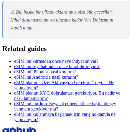
⚠️ Bu, başka bir ülkede aktarmanız olsa bile geçerlidir.
Nihai destinasyonunuza ulaşana kadar Veri Dolaşımını
kapalı tutun.
Related guides
eSIM'imi kurmadan önce neye ihtiyacım var?
eSIM'imi seyahatimden önce kurabilir miyim?
eSIM'imi iPhone'a nasıl kurarım?
eSIM'imi Android'e nasıl kurarım?
eSIM planım "Özel Aktivasyon Gerektirir" diyor - Ne
yapmalıyım?
eSIM planım KYC doğrulaması gerektiriyor. Bu nedir ve
nasıl tamamlarım?
eSIM'imi kurdum. Seyahat etmeden önce başka bir şey
yapmam gerekiyor mu?
eSIM'imi kullanmaya başlamak için varış noktamda ne
yapmalıyım?