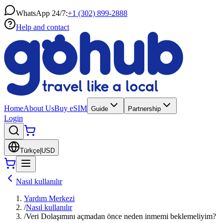
WhatsApp 24/7:
+1 (302) 899-2888
Help and contact
Home
About Us
Buy eSIM
Guide
Partnership
Login
Türkçe
|
USD
Nasıl kullanılır
Yardım Merkezi
/
Nasıl kullanılır
/
Veri Dolaşımını açmadan önce neden inmemi beklemeliyim?