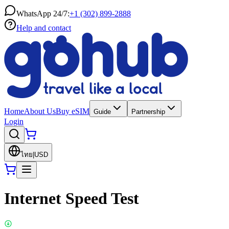
WhatsApp 24/7:
+1 (302) 899-2888
Help and contact
Home
About Us
Buy eSIM
Guide
Partnership
Login
ไทย
|
USD
Internet Speed Test