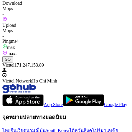
Download
Mbps
-
Upload
Mbps
-
Ping
ms
4
max
-
max
-
GO
Viettel
171.247.153.89
Viettel Network
Ho Chi Minh
App Store
Google Play
จุดหมายปลายทางยอดนิยม
ไทย
จีน
เวียดนาม
ญี่ปุ่น
South Korea
ไต้หวัน
สิงคโปร์
มาเลเซีย