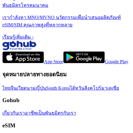
พันธมิตรโทรคมนาคม
เรากำลังหา MNO/MVNO นวัตกรรมเพื่อนำเสนอผลิตภัณฑ์
eSIM/SIM คุณภาพสูงที่หลากหลาย
เรียนรู้เพิ่มเติม
›
App Store
Google Play
จุดหมายปลายทางยอดนิยม
ไทย
จีน
เวียดนาม
ญี่ปุ่น
South Korea
ไต้หวัน
สิงคโปร์
มาเลเซีย
Gohub
เกี่ยวกับเรา
อาชีพ
เป็นพันธมิตรกับเรา
eSIM