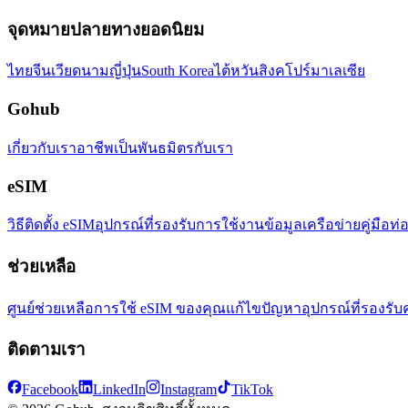
จุดหมายปลายทางยอดนิยม
ไทย
จีน
เวียดนาม
ญี่ปุ่น
South Korea
ไต้หวัน
สิงคโปร์
มาเลเซีย
Gohub
เกี่ยวกับเรา
อาชีพ
เป็นพันธมิตรกับเรา
eSIM
วิธีติดตั้ง eSIM
อุปกรณ์ที่รองรับ
การใช้งานข้อมูล
เครือข่าย
คู่มือท่
ช่วยเหลือ
ศูนย์ช่วยเหลือ
การใช้ eSIM ของคุณ
แก้ไขปัญหา
อุปกรณ์ที่รองรับ
ติดตามเรา
Facebook
LinkedIn
Instagram
TikTok