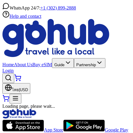
WhatsApp 24/7:
+1 (302) 899-2888
Help and contact
Home
About Us
Buy eSIM
Guide
Partnership
Login
ไทย
|
USD
Loading page, please wait...
App Store
Google Play