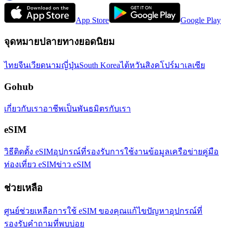
App Store
Google Play
จุดหมายปลายทางยอดนิยม
ไทย
จีน
เวียดนาม
ญี่ปุ่น
South Korea
ไต้หวัน
สิงคโปร์
มาเลเซีย
Gohub
เกี่ยวกับเรา
อาชีพ
เป็นพันธมิตรกับเรา
eSIM
วิธีติดตั้ง eSIM
อุปกรณ์ที่รองรับ
การใช้งานข้อมูล
เครือข่าย
คู่มือ
ท่องเที่ยว eSIM
ข่าว eSIM
ช่วยเหลือ
ศูนย์ช่วยเหลือ
การใช้ eSIM ของคุณ
แก้ไขปัญหา
อุปกรณ์ที่
รองรับ
คำถามที่พบบ่อย