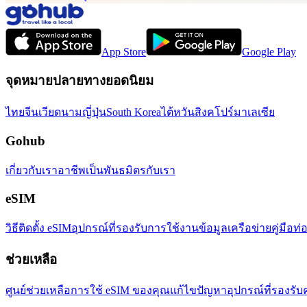
App Store
Google Play
จุดหมายปลายทางยอดนิยม
ไทย
จีน
เวียดนาม
ญี่ปุ่น
South Korea
ไต้หวัน
สิงคโปร์
มาเลเซีย
Gohub
เกี่ยวกับเรา
อาชีพ
เป็นพันธมิตรกับเรา
eSIM
วิธีติดตั้ง eSIM
อุปกรณ์ที่รองรับ
การใช้งานข้อมูล
เครือข่าย
คู่มือท่
ช่วยเหลือ
ศูนย์ช่วยเหลือ
การใช้ eSIM ของคุณ
แก้ไขปัญหา
อุปกรณ์ที่รองรับ