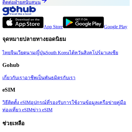
ติดต่อฝ่ายสนับสนุน
App Store
Google Play
จุดหมายปลายทางยอดนิยม
ไทย
จีน
เวียดนาม
ญี่ปุ่น
South Korea
ไต้หวัน
สิงคโปร์
มาเลเซีย
Gohub
เกี่ยวกับเรา
อาชีพ
เป็นพันธมิตรกับเรา
eSIM
วิธีติดตั้ง eSIM
อุปกรณ์ที่รองรับ
การใช้งานข้อมูล
เครือข่าย
คู่มือ
ท่องเที่ยว eSIM
ข่าว eSIM
ช่วยเหลือ