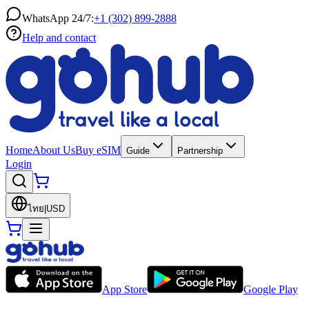
WhatsApp 24/7:
+1 (302) 899-2888
Help and contact
Home
About Us
Buy eSIM
Guide
Partnership
Login
ไทย
|
USD
App Store
Google Play