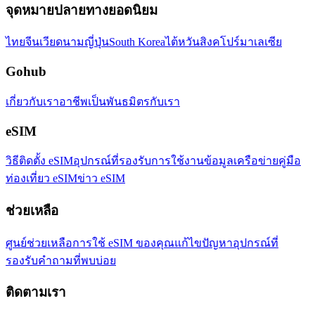
จุดหมายปลายทางยอดนิยม
ไทย
จีน
เวียดนาม
ญี่ปุ่น
South Korea
ไต้หวัน
สิงคโปร์
มาเลเซีย
Gohub
เกี่ยวกับเรา
อาชีพ
เป็นพันธมิตรกับเรา
eSIM
วิธีติดตั้ง eSIM
อุปกรณ์ที่รองรับ
การใช้งานข้อมูล
เครือข่าย
คู่มือ
ท่องเที่ยว eSIM
ข่าว eSIM
ช่วยเหลือ
ศูนย์ช่วยเหลือ
การใช้ eSIM ของคุณ
แก้ไขปัญหา
อุปกรณ์ที่
รองรับ
คำถามที่พบบ่อย
ติดตามเรา