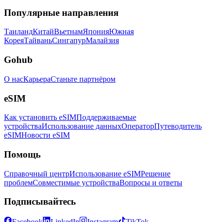
Популярные направления
Таиланд
Китай
Вьетнам
Япония
Южная
Корея
Тайвань
Сингапур
Малайзия
Gohub
О нас
Карьера
Станьте партнёром
eSIM
Как установить eSIM
Поддерживаемые
устройства
Использование данных
Оператор
Путеводитель
eSIM
Новости eSIM
Помощь
Справочный центр
Использование eSIM
Решение
проблем
Совместимые устройства
Вопросы и ответы
Подписывайтесь
Facebook
LinkedIn
Instagram
TikTok