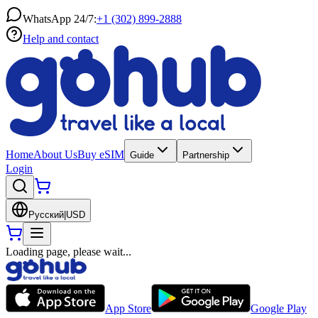
WhatsApp 24/7:
+1 (302) 899-2888
Help and contact
Home
About Us
Buy eSIM
Guide
Partnership
Login
Русский
|
USD
Loading page, please wait...
App Store
Google Play