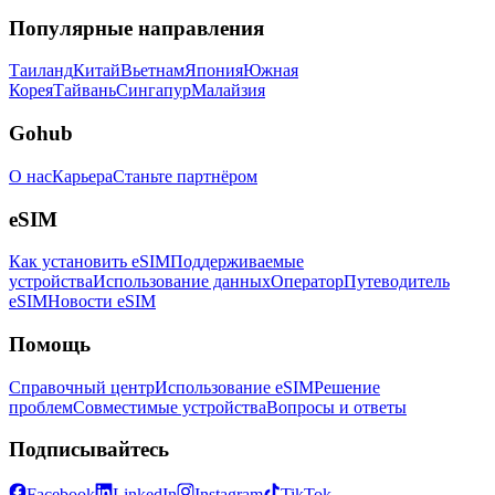
Популярные направления
Таиланд
Китай
Вьетнам
Япония
Южная
Корея
Тайвань
Сингапур
Малайзия
Gohub
О нас
Карьера
Станьте партнёром
eSIM
Как установить eSIM
Поддерживаемые
устройства
Использование данных
Оператор
Путеводитель
eSIM
Новости eSIM
Помощь
Справочный центр
Использование eSIM
Решение
проблем
Совместимые устройства
Вопросы и ответы
Подписывайтесь
Facebook
LinkedIn
Instagram
TikTok