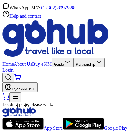
WhatsApp 24/7:
+1 (302) 899-2888
Help and contact
Home
About Us
Buy eSIM
Guide
Partnership
Login
Русский
|
USD
Loading page, please wait...
App Store
Google Play