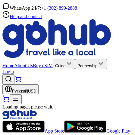
WhatsApp 24/7:
+1 (302) 899-2888
Help and contact
Home
About Us
Buy eSIM
Guide
Partnership
Login
Русский
|
USD
Loading page, please wait...
App Store
Google Play