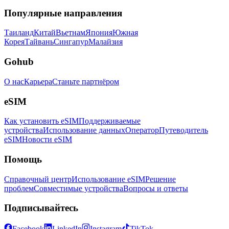
Популярные направления
Таиланд
Китай
Вьетнам
Япония
Южная
Корея
Тайвань
Сингапур
Малайзия
Gohub
О нас
Карьера
Станьте партнёром
eSIM
Как установить eSIM
Поддерживаемые
устройства
Использование данных
Оператор
Путеводитель
eSIM
Новости eSIM
Помощь
Справочный центр
Использование eSIM
Решение
проблем
Совместимые устройства
Вопросы и ответы
Подписывайтесь
Facebook
LinkedIn
Instagram
TikTok