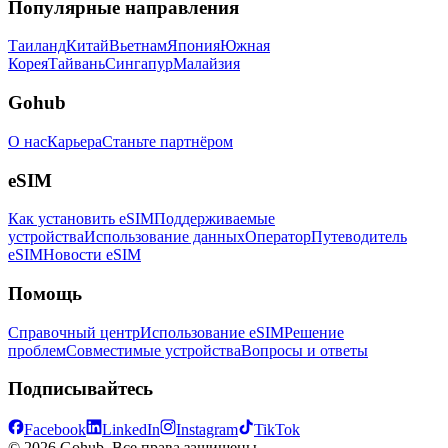
Популярные направления
Таиланд
Китай
Вьетнам
Япония
Южная
Корея
Тайвань
Сингапур
Малайзия
Gohub
О нас
Карьера
Станьте партнёром
eSIM
Как установить eSIM
Поддерживаемые
устройства
Использование данных
Оператор
Путеводитель
eSIM
Новости eSIM
Помощь
Справочный центр
Использование eSIM
Решение
проблем
Совместимые устройства
Вопросы и ответы
Подписывайтесь
Facebook
LinkedIn
Instagram
TikTok
© 2026 Gohub. Все права защищены.