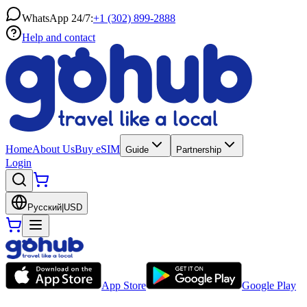
WhatsApp 24/7:
+1 (302) 899-2888
Help and contact
Home
About Us
Buy eSIM
Guide
Partnership
Login
Русский
|
USD
App Store
Google Play