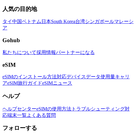
人気の目的地
タイ
中国
ベトナム
日本
South Korea
台湾
シンガポール
マレーシ
ア
Gohub
私たちについて
採用情報
パートナーになる
eSIM
eSIMのインストール方法
対応デバイス
データ使用量
キャリ
ア
eSIM旅行ガイド
eSIMニュース
ヘルプ
ヘルプセンター
eSIMの使用方法
トラブルシューティング
対
応端末一覧
よくある質問
フォローする