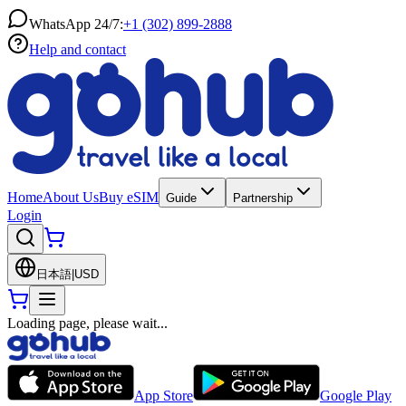
WhatsApp 24/7:
+1 (302) 899-2888
Help and contact
Home
About Us
Buy eSIM
Guide
Partnership
Login
日本語
|
USD
Loading page, please wait...
App Store
Google Play