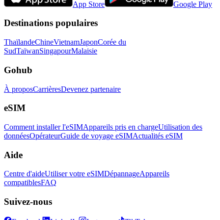
App Store
Google Play
Destinations populaires
Thaïlande
Chine
Vietnam
Japon
Corée du
Sud
Taïwan
Singapour
Malaisie
Gohub
À propos
Carrières
Devenez partenaire
eSIM
Comment installer l'eSIM
Appareils pris en charge
Utilisation des
données
Opérateur
Guide de voyage eSIM
Actualités eSIM
Aide
Centre d'aide
Utiliser votre eSIM
Dépannage
Appareils
compatibles
FAQ
Suivez-nous