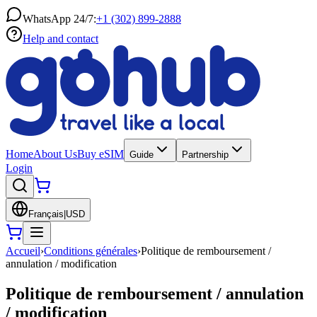
WhatsApp 24/7:
+1 (302) 899-2888
Help and contact
Home
About Us
Buy eSIM
Guide
Partnership
Login
Français
|
USD
Accueil
›
Conditions générales
›
Politique de remboursement /
annulation / modification
Politique de remboursement / annulation
/ modification