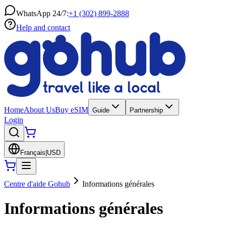
WhatsApp 24/7:
+1 (302) 899-2888
Help and contact
Home
About Us
Buy eSIM
Guide
Partnership
Login
Français
|
USD
Centre d'aide Gohub
Informations générales
Informations générales