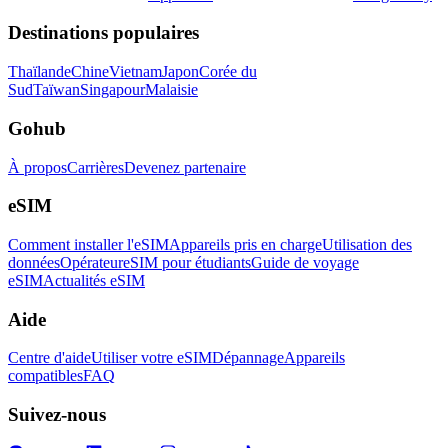
Destinations populaires
Thaïlande
Chine
Vietnam
Japon
Corée du
Sud
Taïwan
Singapour
Malaisie
Gohub
À propos
Carrières
Devenez partenaire
eSIM
Comment installer l'eSIM
Appareils pris en charge
Utilisation des
données
Opérateur
eSIM pour étudiants
Guide de voyage
eSIM
Actualités eSIM
Aide
Centre d'aide
Utiliser votre eSIM
Dépannage
Appareils
compatibles
FAQ
Suivez-nous