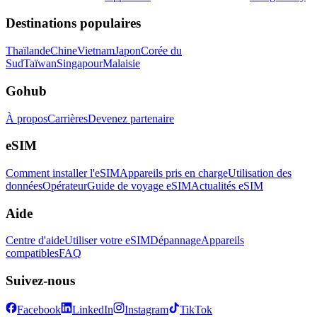
Destinations populaires
Thaïlande
Chine
Vietnam
Japon
Corée du
Sud
Taïwan
Singapour
Malaisie
Gohub
À propos
Carrières
Devenez partenaire
eSIM
Comment installer l'eSIM
Appareils pris en charge
Utilisation des
données
Opérateur
Guide de voyage eSIM
Actualités eSIM
Aide
Centre d'aide
Utiliser votre eSIM
Dépannage
Appareils
compatibles
FAQ
Suivez-nous
Facebook
LinkedIn
Instagram
TikTok