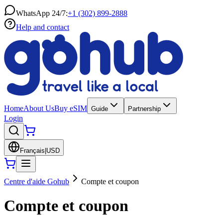
WhatsApp 24/7:
+1 (302) 899-2888
Help and contact
Home
About Us
Buy eSIM
Guide
Partnership
Login
Français
|
USD
Centre d'aide Gohub
Compte et coupon
Compte et coupon