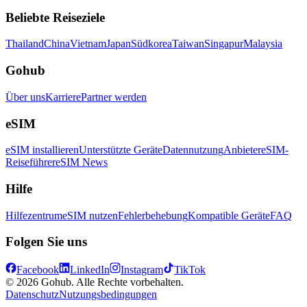
Beliebte Reiseziele
Thailand
China
Vietnam
Japan
Südkorea
Taiwan
Singapur
Malaysia
Gohub
Über uns
Karriere
Partner werden
eSIM
eSIM installieren
Unterstützte Geräte
Datennutzung
Anbieter
eSIM-
Reiseführer
eSIM News
Hilfe
Hilfezentrum
eSIM nutzen
Fehlerbehebung
Kompatible Geräte
FAQ
Folgen Sie uns
Facebook
LinkedIn
Instagram
TikTok
© 2026 Gohub. Alle Rechte vorbehalten.
Datenschutz
Nutzungsbedingungen