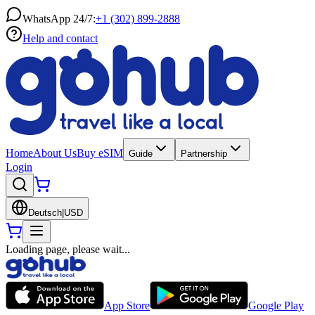
WhatsApp 24/7:
+1 (302) 899-2888
Help and contact
Home
About Us
Buy eSIM
Guide
Partnership
Login
Deutsch
|
USD
Loading page, please wait...
App Store
Google Play