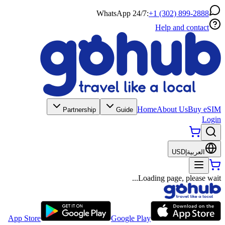
WhatsApp 24/7:
+1 (302) 899-2888
Help and contact
Home
About Us
Buy eSIM
Partnership
Guide
Login
العربية
|
USD
Loading page, please wait...
App Store
Google Play