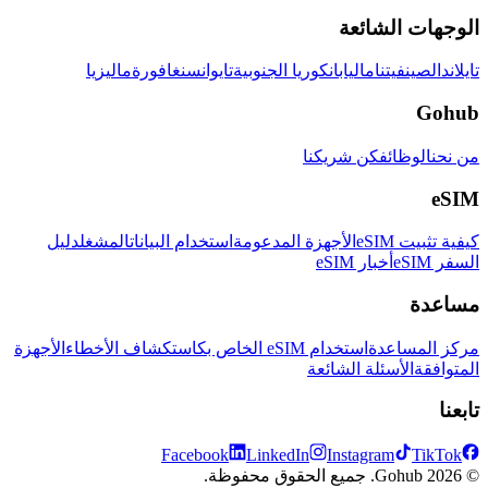
الوجهات الشائعة
تايلاند
الصين
فيتنام
اليابان
كوريا الجنوبية
تايوان
سنغافورة
ماليزيا
Gohub
من نحن
الوظائف
كن شريكنا
eSIM
كيفية تثبيت eSIM
الأجهزة المدعومة
استخدام البيانات
المشغل
دليل
السفر eSIM
أخبار eSIM
مساعدة
مركز المساعدة
استخدام eSIM الخاص بك
استكشاف الأخطاء
الأجهزة
المتوافقة
الأسئلة الشائعة
تابعنا
Facebook
LinkedIn
Instagram
TikTok
© 2026 Gohub. جميع الحقوق محفوظة.