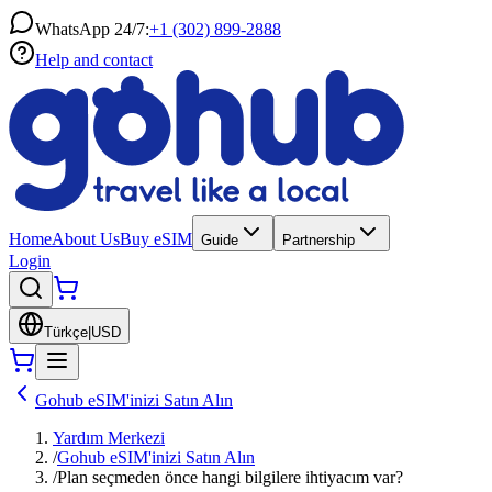
WhatsApp 24/7:
+1 (302) 899-2888
Help and contact
Home
About Us
Buy eSIM
Guide
Partnership
Login
Türkçe
|
USD
Gohub eSIM'inizi Satın Alın
Yardım Merkezi
/
Gohub eSIM'inizi Satın Alın
/
Plan seçmeden önce hangi bilgilere ihtiyacım var?