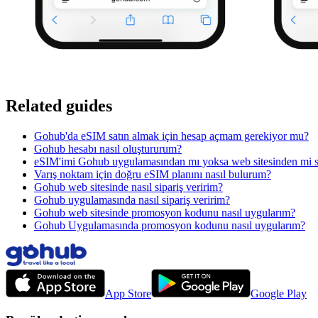
Related guides
Gohub'da eSIM satın almak için hesap açmam gerekiyor mu?
Gohub hesabı nasıl oluştururum?
eSIM'imi Gohub uygulamasından mı yoksa web sitesinden mi s
Varış noktam için doğru eSIM planını nasıl bulurum?
Gohub web sitesinde nasıl sipariş veririm?
Gohub uygulamasında nasıl sipariş veririm?
Gohub web sitesinde promosyon kodunu nasıl uygularım?
Gohub Uygulamasında promosyon kodunu nasıl uygularım?
App Store
Google Play