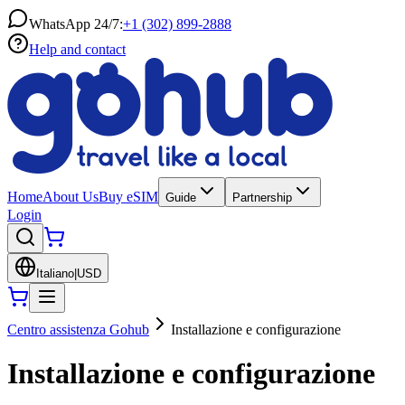
WhatsApp 24/7:
+1 (302) 899-2888
Help and contact
Home
About Us
Buy eSIM
Guide
Partnership
Login
Italiano
|
USD
Centro assistenza Gohub
Installazione e configurazione
Installazione e configurazione