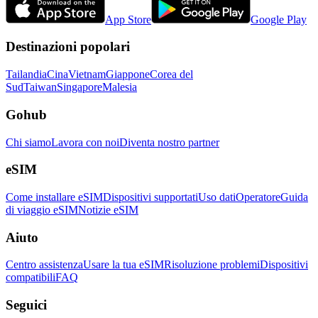
App Store
Google Play
Destinazioni popolari
Tailandia
Cina
Vietnam
Giappone
Corea del
Sud
Taiwan
Singapore
Malesia
Gohub
Chi siamo
Lavora con noi
Diventa nostro partner
eSIM
Come installare eSIM
Dispositivi supportati
Uso dati
Operatore
Guida
di viaggio eSIM
Notizie eSIM
Aiuto
Centro assistenza
Usare la tua eSIM
Risoluzione problemi
Dispositivi
compatibili
FAQ
Seguici