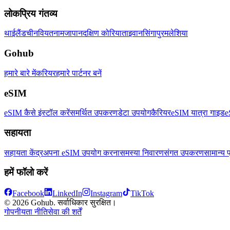
लोकप्रिय गंतव्य
थाईलैंड
चीन
वियतनाम
जापान
दक्षिण कोरिया
ताइवान
सिंगापुर
मलेशिया
Gohub
हमारे बारे में
करियर
हमारे पार्टनर बनें
eSIM
eSIM कैसे इंस्टॉल करें
समर्थित उपकरण
डेटा उपयोग
कैरियर
eSIM यात्रा गाइड
e
सहायता
सहायता केंद्र
अपना eSIM उपयोग करना
समस्या निवारण
संगत उपकरण
सामान्य प
हमें फॉलो करें
Facebook
LinkedIn
Instagram
TikTok
© 2026 Gohub. सर्वाधिकार सुरक्षित।
गोपनीयता नीति
सेवा की शर्तें