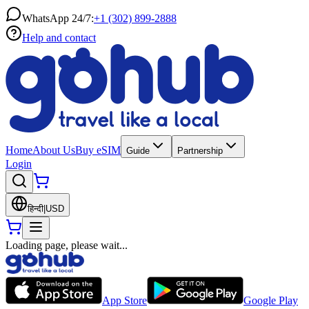
WhatsApp 24/7:
+1 (302) 899-2888
Help and contact
Home
About Us
Buy eSIM
Guide
Partnership
Login
हिन्दी
|
USD
Loading page, please wait...
App Store
Google Play