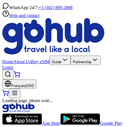
WhatsApp 24/7:
+1 (302) 899-2888
Help and contact
Home
About Us
Buy eSIM
Guide
Partnership
Login
Français
|
USD
Loading page, please wait...
App Store
Google Play