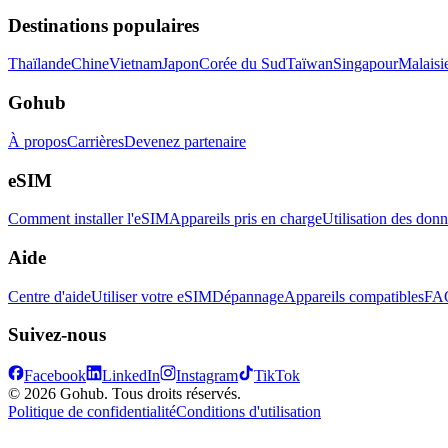
Destinations populaires
Thaïlande
Chine
Vietnam
Japon
Corée du Sud
Taïwan
Singapour
Malaisi
Gohub
À propos
Carrières
Devenez partenaire
eSIM
Comment installer l'eSIM
Appareils pris en charge
Utilisation des don
Aide
Centre d'aide
Utiliser votre eSIM
Dépannage
Appareils compatibles
FA
Suivez-nous
Facebook
LinkedIn
Instagram
TikTok
© 2026 Gohub. Tous droits réservés.
Politique de confidentialité
Conditions d'utilisation