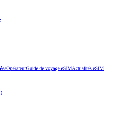
e
nées
Opérateur
Guide de voyage eSIM
Actualités eSIM
Q