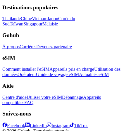
Destinations populaires
Thaïlande
Chine
Vietnam
Japon
Corée du
Sud
Taïwan
Singapour
Malaisie
Gohub
À propos
Carrières
Devenez partenaire
eSIM
Comment installer l'eSIM
Appareils pris en charge
Utilisation des
données
Opérateur
Guide de voyage eSIM
Actualités eSIM
Aide
Centre d'aide
Utiliser votre eSIM
Dépannage
Appareils
compatibles
FAQ
Suivez-nous
Facebook
LinkedIn
Instagram
TikTok
© 2026 Gohub. Tous droits réservés.