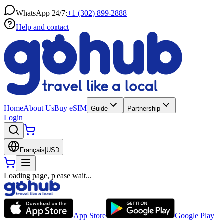
WhatsApp 24/7:
+1 (302) 899-2888
Help and contact
Home
About Us
Buy eSIM
Guide
Partnership
Login
Français
|
USD
Loading page, please wait...
App Store
Google Play