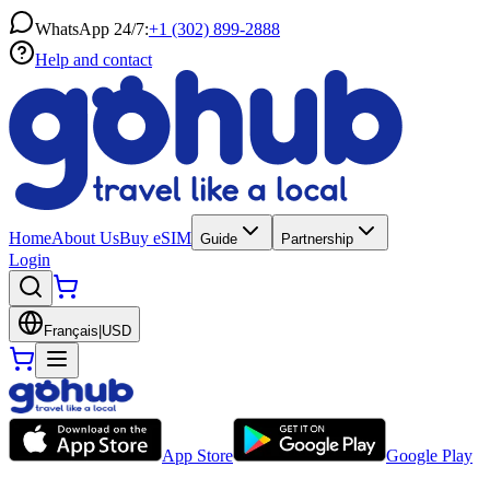
WhatsApp 24/7:
+1 (302) 899-2888
Help and contact
Home
About Us
Buy eSIM
Guide
Partnership
Login
Français
|
USD
App Store
Google Play