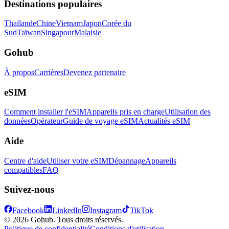
Destinations populaires
Thaïlande
Chine
Vietnam
Japon
Corée du
Sud
Taïwan
Singapour
Malaisie
Gohub
À propos
Carrières
Devenez partenaire
eSIM
Comment installer l'eSIM
Appareils pris en charge
Utilisation des
données
Opérateur
Guide de voyage eSIM
Actualités eSIM
Aide
Centre d'aide
Utiliser votre eSIM
Dépannage
Appareils
compatibles
FAQ
Suivez-nous
Facebook
LinkedIn
Instagram
TikTok
© 2026 Gohub. Tous droits réservés.
Politique de confidentialité
Conditions d'utilisation