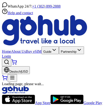
WhatsApp 24/7:
+1 (302) 899-2888
Help and contact
Home
About Us
Buy eSIM
Guide
Partnership
Login
Deutsch
|
USD
Loading page, please wait...
App Store
Google Play