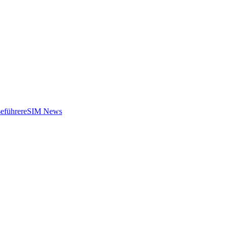
eführer
eSIM News