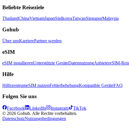
Beliebte Reiseziele
Thailand
China
Vietnam
Japan
Südkorea
Taiwan
Singapur
Malaysia
Gohub
Über uns
Karriere
Partner werden
eSIM
eSIM installieren
Unterstützte Geräte
Datennutzung
Anbieter
eSIM-Reis
Hilfe
Hilfezentrum
eSIM nutzen
Fehlerbehebung
Kompatible Geräte
FAQ
Folgen Sie uns
Facebook
LinkedIn
Instagram
TikTok
© 2026 Gohub. Alle Rechte vorbehalten.
Datenschutz
Nutzungsbedingungen