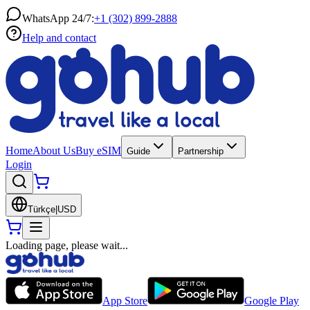
WhatsApp 24/7:
+1 (302) 899-2888
Help and contact
Home
About Us
Buy eSIM
Guide
Partnership
Login
Türkçe
|
USD
Loading page, please wait...
App Store
Google Play