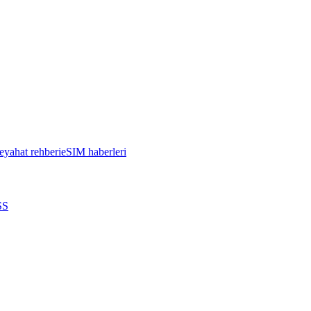
eyahat rehberi
eSIM haberleri
SS