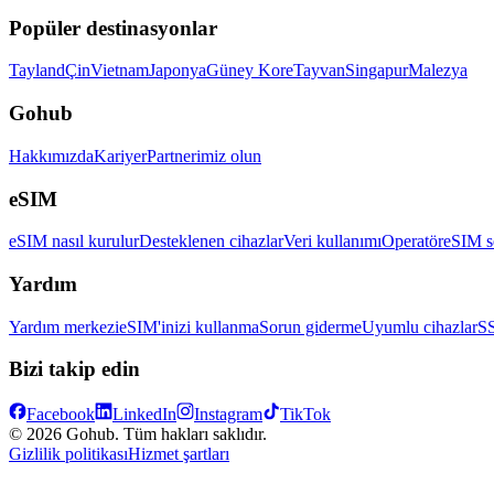
Popüler destinasyonlar
Tayland
Çin
Vietnam
Japonya
Güney Kore
Tayvan
Singapur
Malezya
Gohub
Hakkımızda
Kariyer
Partnerimiz olun
eSIM
eSIM nasıl kurulur
Desteklenen cihazlar
Veri kullanımı
Operatör
eSIM s
Yardım
Yardım merkezi
eSIM'inizi kullanma
Sorun giderme
Uyumlu cihazlar
S
Bizi takip edin
Facebook
LinkedIn
Instagram
TikTok
© 2026 Gohub. Tüm hakları saklıdır.
Gizlilik politikası
Hizmet şartları