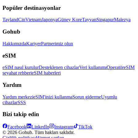
Popüler destinasyonlar
Tayland
Çin
Vietnam
Japonya
Güney Kore
Tayvan
Singapur
Malezya
Gohub
Hakkımızda
Kariyer
Partnerimiz olun
eSIM
eSIM nasıl kurulur
Desteklenen cihazlar
Veri kullanımı
Operatör
eSIM
seyahat rehberi
eSIM haberleri
Yardım
Yardım merkezi
eSIM'inizi kullanma
Sorun giderme
Uyumlu
cihazlar
SSS
Bizi takip edin
Facebook
LinkedIn
Instagram
TikTok
© 2026 Gohub. Tüm hakları saklıdır.
Gizlilik politikası
Hizmet şartları