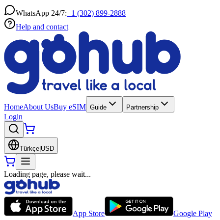
WhatsApp 24/7:
+1 (302) 899-2888
Help and contact
Home
About Us
Buy eSIM
Guide
Partnership
Login
Türkçe
|
USD
Loading page, please wait...
App Store
Google Play