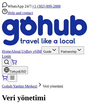
WhatsApp 24/7:
+1 (302) 899-2888
Help and contact
Home
About Us
Buy eSIM
Guide
Partnership
Login
Türkçe
|
USD
Gohub Yardım Merkezi
Veri yönetimi
Veri yönetimi