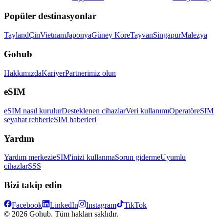
Popüler destinasyonlar
Tayland
Çin
Vietnam
Japonya
Güney Kore
Tayvan
Singapur
Malezya
Gohub
Hakkımızda
Kariyer
Partnerimiz olun
eSIM
eSIM nasıl kurulur
Desteklenen cihazlar
Veri kullanımı
Operatör
eSIM
seyahat rehberi
eSIM haberleri
Yardım
Yardım merkezi
eSIM'inizi kullanma
Sorun giderme
Uyumlu
cihazlar
SSS
Bizi takip edin
Facebook
LinkedIn
Instagram
TikTok
© 2026 Gohub. Tüm hakları saklıdır.