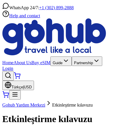
WhatsApp 24/7:
+1 (302) 899-2888
Help and contact
Home
About Us
Buy eSIM
Guide
Partnership
Login
Türkçe
|
USD
Gohub Yardım Merkezi
Etkinleştirme kılavuzu
Etkinleştirme kılavuzu