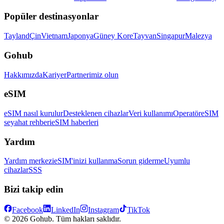
Popüler destinasyonlar
Tayland
Çin
Vietnam
Japonya
Güney Kore
Tayvan
Singapur
Malezya
Gohub
Hakkımızda
Kariyer
Partnerimiz olun
eSIM
eSIM nasıl kurulur
Desteklenen cihazlar
Veri kullanımı
Operatör
eSIM
seyahat rehberi
eSIM haberleri
Yardım
Yardım merkezi
eSIM'inizi kullanma
Sorun giderme
Uyumlu
cihazlar
SSS
Bizi takip edin
Facebook
LinkedIn
Instagram
TikTok
© 2026 Gohub. Tüm hakları saklıdır.