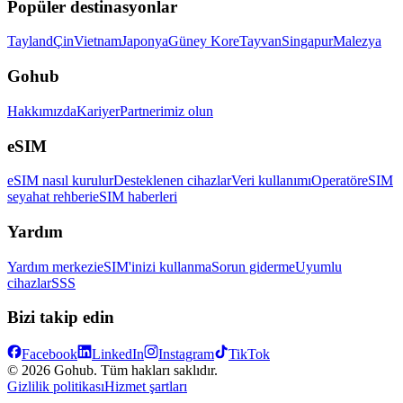
Popüler destinasyonlar
Tayland
Çin
Vietnam
Japonya
Güney Kore
Tayvan
Singapur
Malezya
Gohub
Hakkımızda
Kariyer
Partnerimiz olun
eSIM
eSIM nasıl kurulur
Desteklenen cihazlar
Veri kullanımı
Operatör
eSIM
seyahat rehberi
eSIM haberleri
Yardım
Yardım merkezi
eSIM'inizi kullanma
Sorun giderme
Uyumlu
cihazlar
SSS
Bizi takip edin
Facebook
LinkedIn
Instagram
TikTok
© 2026 Gohub. Tüm hakları saklıdır.
Gizlilik politikası
Hizmet şartları