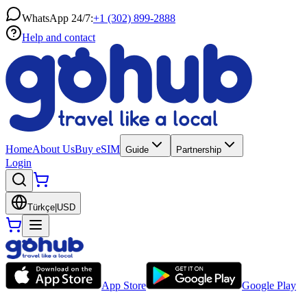
WhatsApp 24/7:
+1 (302) 899-2888
Help and contact
Home
About Us
Buy eSIM
Guide
Partnership
Login
Türkçe
|
USD
App Store
Google Play