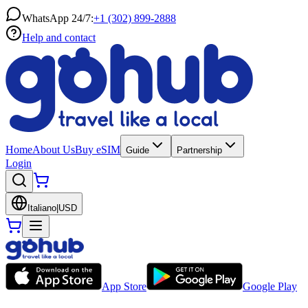
WhatsApp 24/7:
+1 (302) 899-2888
Help and contact
Home
About Us
Buy eSIM
Guide
Partnership
Login
Italiano
|
USD
App Store
Google Play