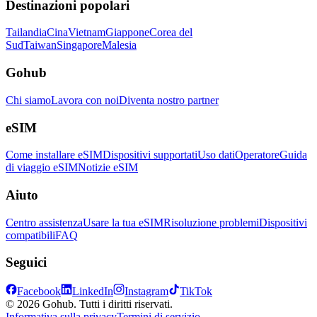
Destinazioni popolari
Tailandia
Cina
Vietnam
Giappone
Corea del
Sud
Taiwan
Singapore
Malesia
Gohub
Chi siamo
Lavora con noi
Diventa nostro partner
eSIM
Come installare eSIM
Dispositivi supportati
Uso dati
Operatore
Guida
di viaggio eSIM
Notizie eSIM
Aiuto
Centro assistenza
Usare la tua eSIM
Risoluzione problemi
Dispositivi
compatibili
FAQ
Seguici
Facebook
LinkedIn
Instagram
TikTok
© 2026 Gohub. Tutti i diritti riservati.
Informativa sulla privacy
Termini di servizio